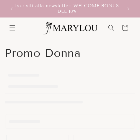
Vai
Iscriviti alla newsletter: WELCOME BONUS
direttamente
T!
Scegli
DEL 10%
ai contenuti
Carrello
C
Promo Donna
o
l
l
e
z
i