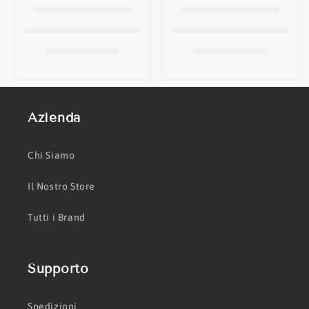
o
n
e
:
Azienda
Chi Siamo
Il Nostro Store
Tutti i Brand
Supporto
Spedizioni