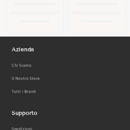
o
n
e
:
Azienda
Chi Siamo
Il Nostro Store
Tutti i Brand
Supporto
Spedizioni