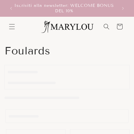
Vai
Iscriviti alla newsletter: WELCOME BONUS
direttamente
T!
Scegli
DEL 10%
ai contenuti
Carrello
C
Foulards
o
l
l
e
z
i