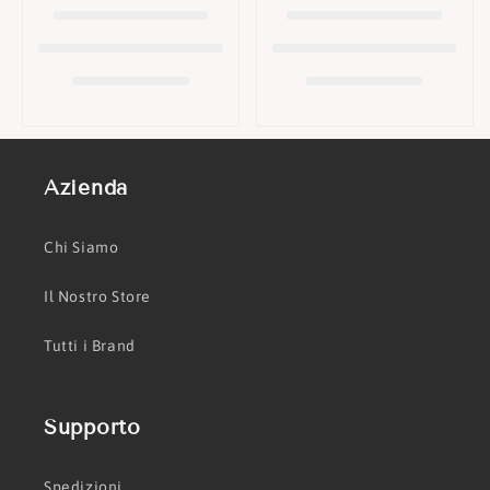
o
n
e
:
Azienda
Chi Siamo
Il Nostro Store
Tutti i Brand
Supporto
Spedizioni