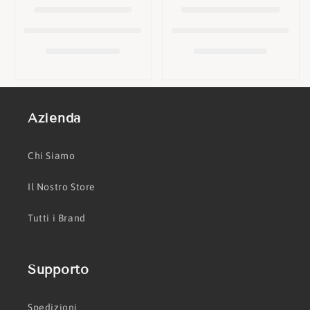
o
n
e
:
Azienda
Chi Siamo
Il Nostro Store
Tutti i Brand
Supporto
Spedizioni