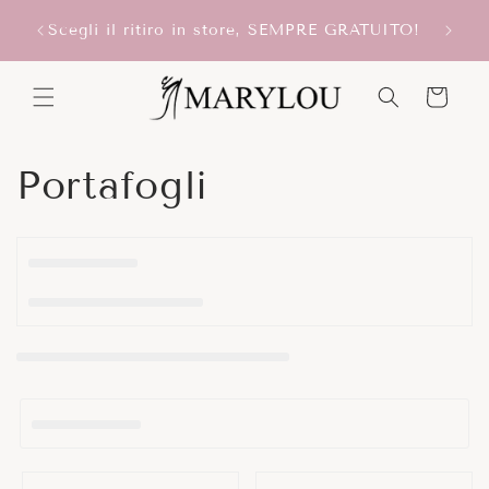
Vai
ONUS
direttamente
Scegli il ritiro in store, SEMPRE GRATUITO!
ai contenuti
Carrello
C
Portafogli
o
l
l
e
z
i