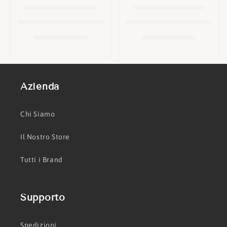
o
n
e
:
Azienda
Chi Siamo
Il Nostro Store
Tutti i Brand
Supporto
Spedizioni