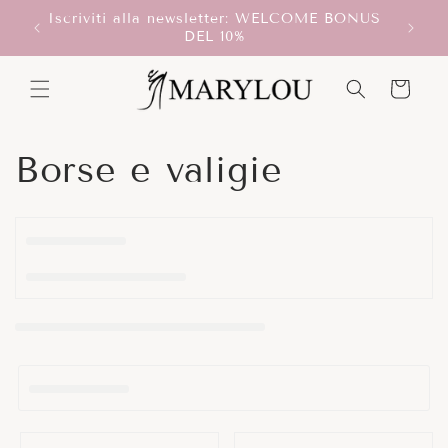
Vai
Iscriviti alla newsletter: WELCOME BONUS
direttamente
T!
Scegli
DEL 10%
ai contenuti
Carrello
C
Borse e valigie
o
l
l
e
z
i