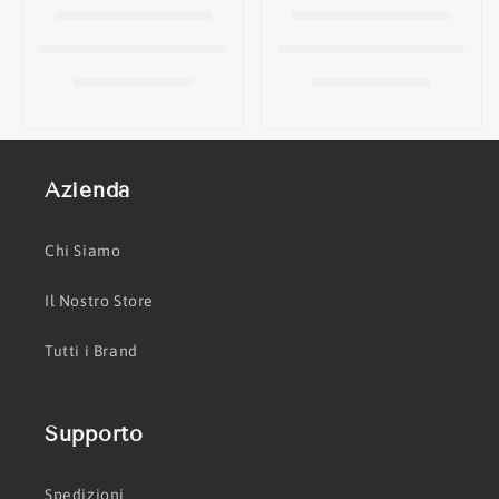
o
n
e
:
Azienda
Chi Siamo
Il Nostro Store
Tutti i Brand
Supporto
Spedizioni