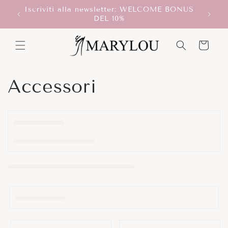
Vai
Iscriviti alla newsletter: WELCOME BONUS
direttamente
T!
Scegli
DEL 10%
ai contenuti
Carrello
C
Accessori
o
l
l
e
z
i