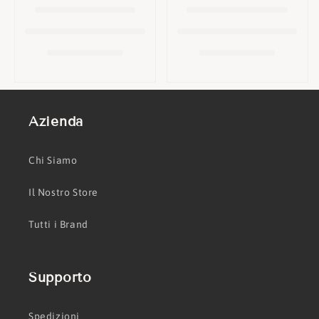
o
n
e
:
Azienda
Chi Siamo
Il Nostro Store
Tutti i Brand
Supporto
Spedizioni