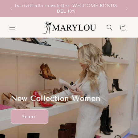
Vai
 BONUS
direttamente
ai contenuti
Carrello
New Collection Men
Scopri