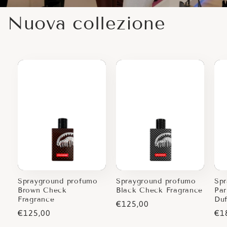
Nuova collezione
Sprayground profumo
Sprayground profumo
Spr
Brown Check
Black Check Fragrance
Par
Fragrance
Duf
Prezzo
€125,00
Prezzo
€125,00
Pr
€1
di
di
di