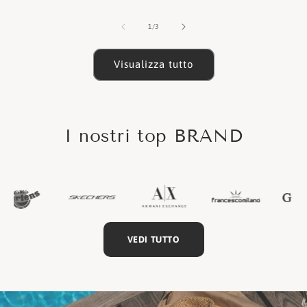
listino
listino
lis
su
1
/
3
Visualizza tutto
I nostri top BRAND
VEDI TUTTO