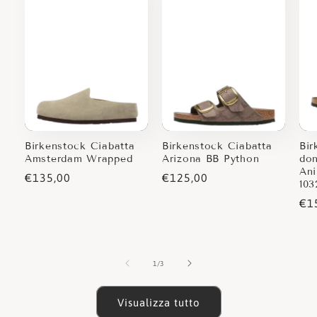
Birkenstock Ciabatta
Birkenstock Ciabatta
Bir
Amsterdam Wrapped
Arizona BB Python
do
Ani
Prezzo
€135,00
Prezzo
€125,00
103
di
di
Pr
€1
listino
listino
di
lis
su
1
/
3
Visualizza tutto