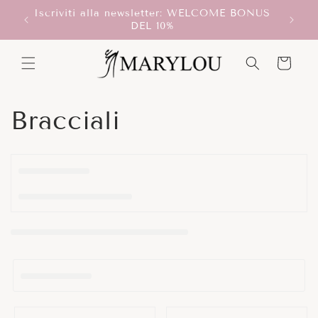
Vai
Iscriviti alla newsletter: WELCOME BONUS
direttamente
T!
Scegli
DEL 10%
ai contenuti
Carrello
C
Bracciali
o
l
l
e
z
i