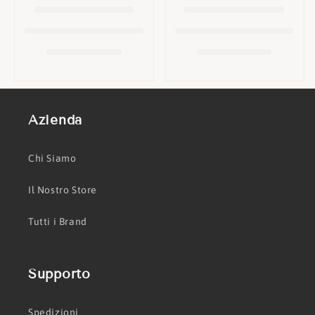
o
n
e
:
Azienda
Chi Siamo
Il Nostro Store
Tutti i Brand
Supporto
Spedizioni