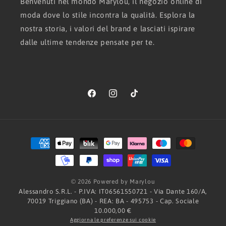
Benvenuti nel mondo Marylou, il negozio online di
moda dove lo stile incontra la qualità. Esplora la
nostra storia, i valori del brand e lasciati ispirare
dalle ultime tendenze pensate per te.
Facebook
Instagram
TikTok
Metodi
di
pagamento
© 2026 Powered by Marylou
Alessandro S.R.L. - P.IVA: IT06561550721 - Via Dante 160/A,
70019 Triggiano (BA) - REA: BA - 495753 - Cap. Sociale
10.000,00 €
Aggiorna le preferenze sui cookie