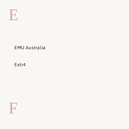
E
EMU Australia
Extr4
F