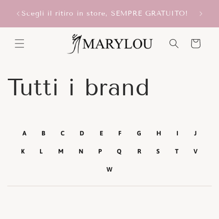
Vai
ONUS
direttamente
Scegli il ritiro in store, SEMPRE GRATUITO!
ai contenuti
Carrello
Tutti i brand
A
B
C
D
E
F
G
H
I
J
K
L
M
N
P
Q
R
S
T
V
W