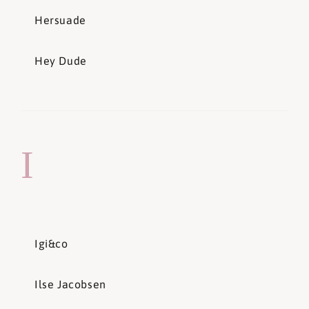
Hersuade
Hey Dude
I
Igi&co
Ilse Jacobsen