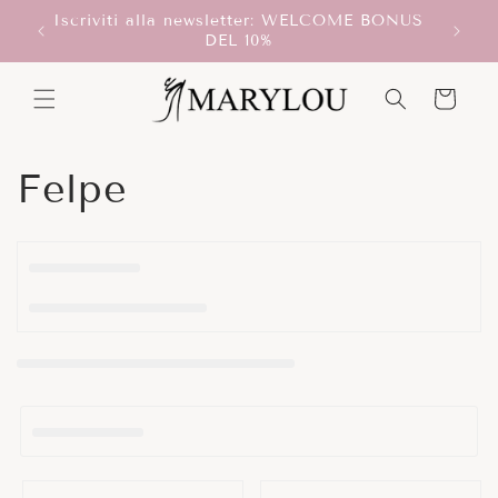
Vai
Iscriviti alla newsletter: WELCOME BONUS
direttamente
T!
Scegli
DEL 10%
ai contenuti
Carrello
C
Felpe
o
l
l
e
z
i