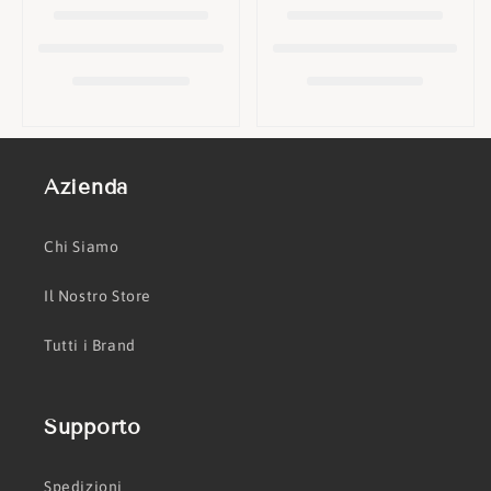
o
n
e
:
Azienda
Chi Siamo
Il Nostro Store
Tutti i Brand
Supporto
Spedizioni