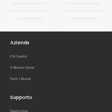
o
n
e
:
Azienda
Chi Siamo
Il Nostro Store
Tutti i Brand
Supporto
Spedizioni