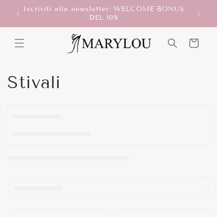
Vai
Iscriviti alla newsletter: WELCOME BONUS
direttamente
T!
Scegli
DEL 10%
ai contenuti
Carrello
C
Stivali
o
l
l
e
z
i