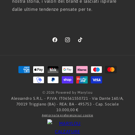
nostra storia, i valori del brand e lasciati ispirare
dalle ultime tendenze pensate per te.
Facebook
Instagram
TikTok
Metodi
di
pagamento
© 2026 Powered by Marylou
Alessandro S.R.L. - P.IVA: IT06561550721 - Via Dante 160/A,
70019 Triggiano (BA) - REA: BA - 495753 - Cap. Sociale
10.000,00 €
Aggiorna le preferenze sui cookie