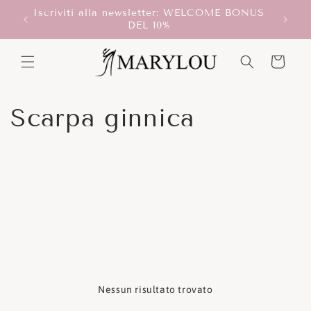
Vai
Iscriviti alla newsletter: WELCOME BONUS
direttamente
T!
Scegli
DEL 10%
ai contenuti
Carrello
C
Scarpa ginnica
o
l
l
e
z
Nessun risultato trovato
i