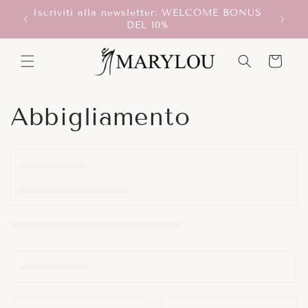
Vai
Iscriviti alla newsletter: WELCOME BONUS
direttamente
T!
Scegli
DEL 10%
ai contenuti
Carrello
C
Abbigliamento
o
l
l
e
z
i