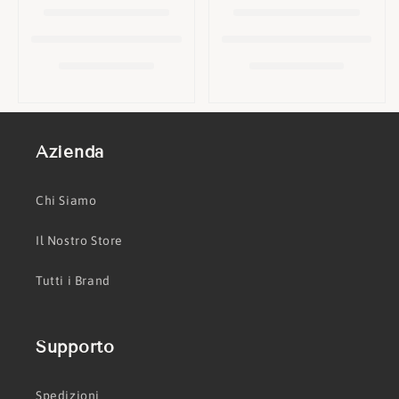
o
n
e
:
Azienda
Chi Siamo
Il Nostro Store
Tutti i Brand
Supporto
Spedizioni