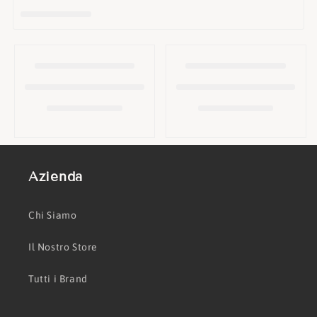
o
n
e
:
Azienda
Chi Siamo
Il Nostro Store
Tutti i Brand