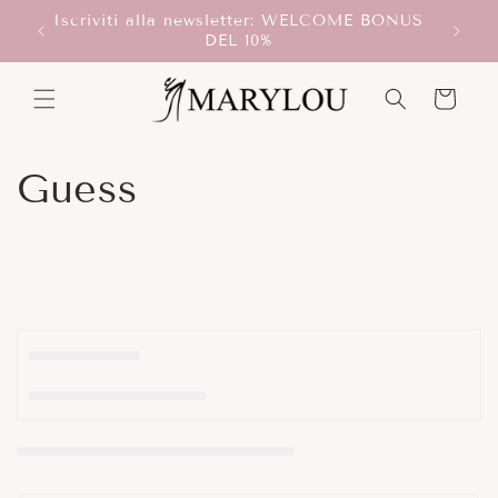
Vai
Iscriviti alla newsletter: WELCOME BONUS
direttamente
T!
Scegli
DEL 10%
ai contenuti
Carrello
C
Guess
o
l
l
e
z
i