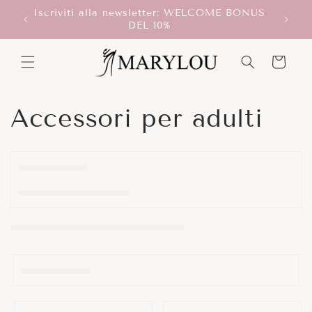
Vai
Iscriviti alla newsletter: WELCOME BONUS
direttamente
T!
Scegli
DEL 10%
ai contenuti
Carrello
C
Accessori per adulti
o
l
l
e
z
i