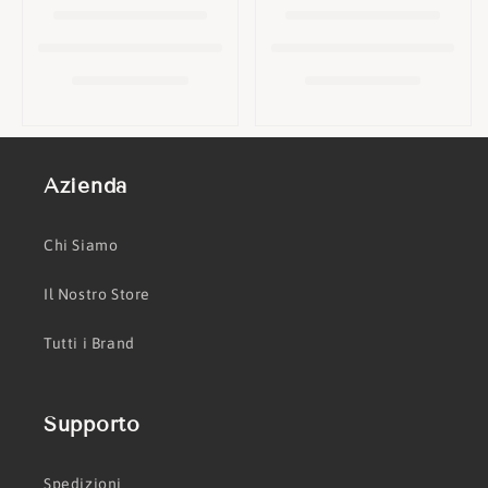
o
n
e
:
Azienda
Chi Siamo
Il Nostro Store
Tutti i Brand
Supporto
Spedizioni