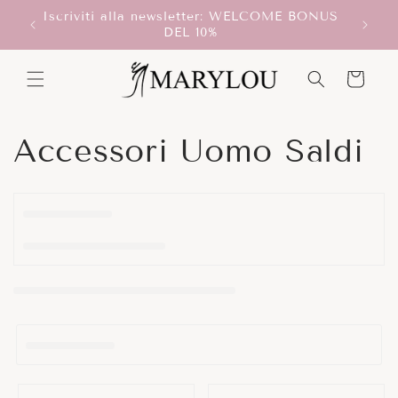
Vai
Iscriviti alla newsletter: WELCOME BONUS
direttamente
T!
DEL 10%
ai contenuti
Carrello
C
Accessori Uomo Saldi
o
l
l
e
z
i