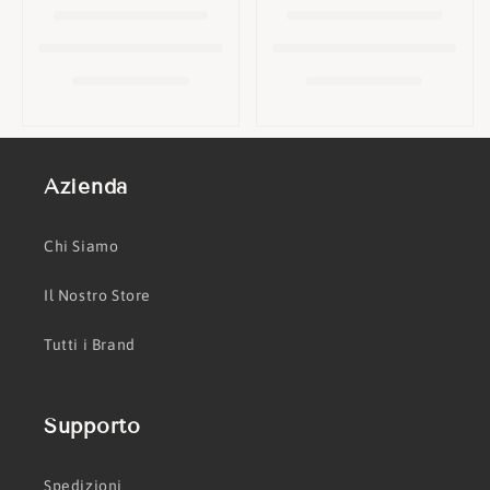
o
n
e
:
Azienda
Chi Siamo
Il Nostro Store
Tutti i Brand
Supporto
Spedizioni