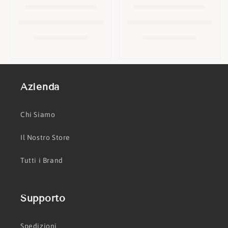
o
n
e
:
Azienda
Chi Siamo
Il Nostro Store
Tutti i Brand
Supporto
Spedizioni