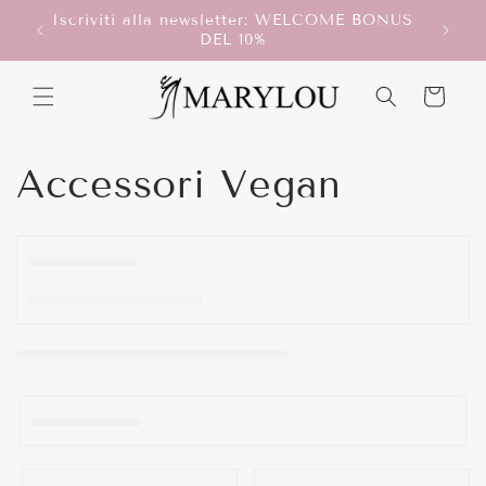
Vai
Iscriviti alla newsletter: WELCOME BONUS
direttamente
T!
Scegli
DEL 10%
ai contenuti
Carrello
C
Accessori Vegan
o
l
l
e
z
i