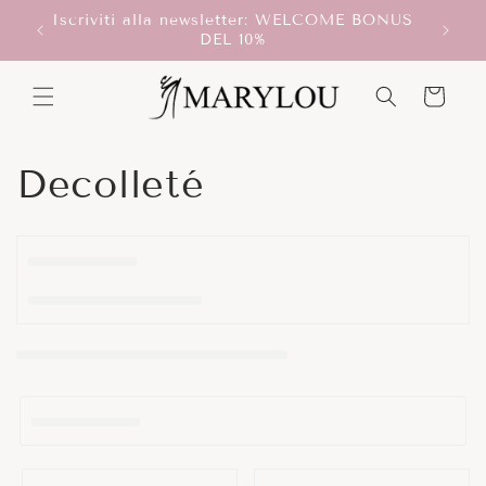
Vai
Iscriviti alla newsletter: WELCOME BONUS
direttamente
T!
Scegli
DEL 10%
ai contenuti
Carrello
C
Decolleté
o
l
l
e
z
i