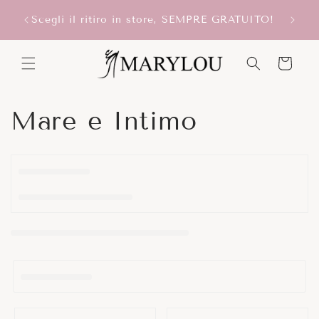
Vai
ONUS
direttamente
Scegli il ritiro in store, SEMPRE GRATUITO!
ai contenuti
Carrello
C
Mare e Intimo
o
l
l
e
z
i