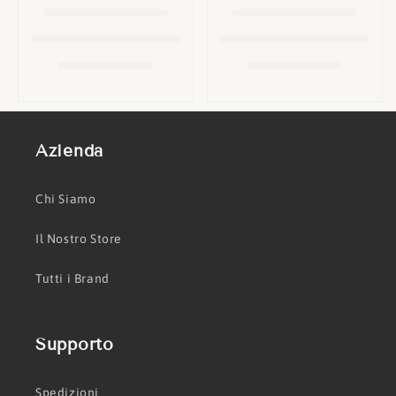
o
n
e
:
Azienda
Chi Siamo
Il Nostro Store
Tutti i Brand
Supporto
Spedizioni