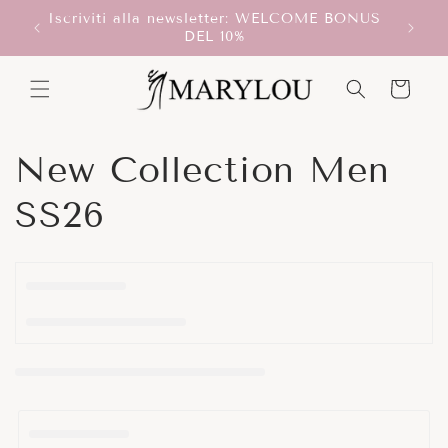
Vai
Iscriviti alla newsletter: WELCOME BONUS
direttamente
T!
Scegli
DEL 10%
ai contenuti
Carrello
C
New Collection Men
o
SS26
l
l
e
z
i