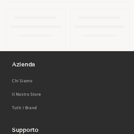
o
n
e
:
Azienda
Chi Siamo
Il Nostro Store
Tutti i Brand
Supporto