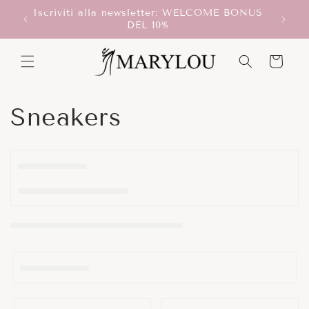
Vai
Iscriviti alla newsletter: WELCOME BONUS
direttamente
T!
Scegli
DEL 10%
ai contenuti
Carrello
C
Sneakers
o
l
l
e
z
i