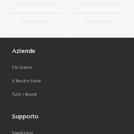
o
n
e
:
Azienda
Chi Siamo
Il Nostro Store
Tutti i Brand
Supporto
Spedizioni