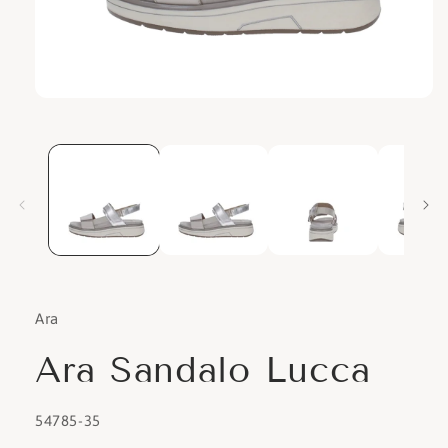
Apri
contenuti
multimediali
1
in
finestra
modale
Ara
Ara Sandalo Lucca
SKU:
54785-35