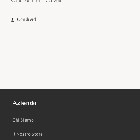
:
--CALZATURE:
1220204
Condividi
Azienda
Chi Siamo
Il Nostro Store