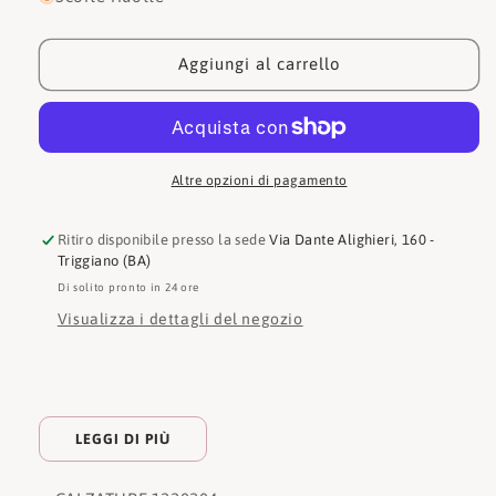
Ara
Ara
Sandalo
Sandalo
Lucca
Lucca
Aggiungi al carrello
Altre opzioni di pagamento
Ritiro disponibile presso la sede
Via Dante Alighieri, 160 -
Triggiano (BA)
Di solito pronto in 24 ore
Visualizza i dettagli del negozio
LEGGI DI PIÙ