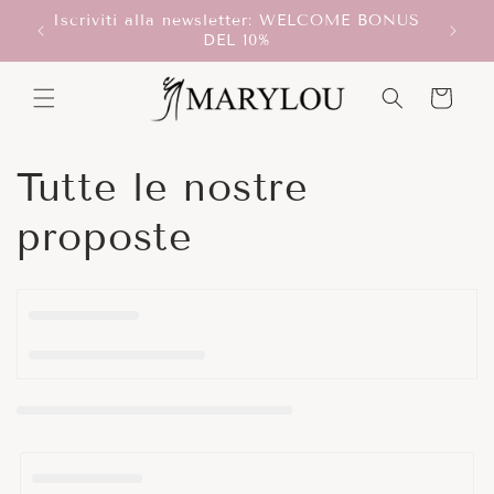
Vai
Iscriviti alla newsletter: WELCOME BONUS
direttamente
T!
Scegli
DEL 10%
ai contenuti
Carrello
C
Tutte le nostre
o
proposte
l
l
e
z
i