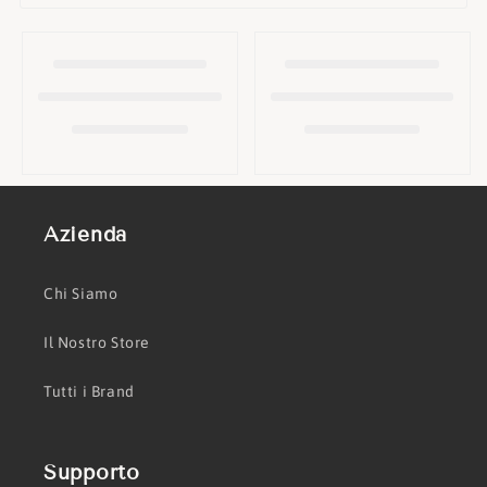
o
n
e
:
Azienda
Chi Siamo
Il Nostro Store
Tutti i Brand
Supporto