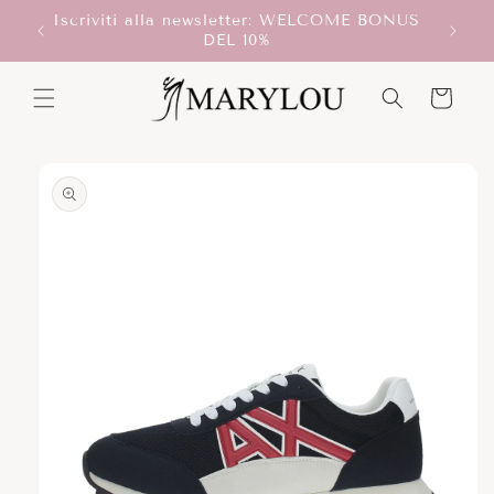
Vai
Iscriviti alla newsletter: WELCOME BONUS
direttamente
T!
DEL 10%
ai contenuti
Carrello
Passa alle
informazioni
sul prodotto