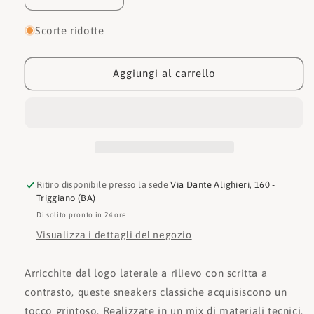
quantità
quantità
per
per
Scorte ridotte
Armani
Armani
Exchange
Exchange
Sneakers
Sneakers
Aggiungi al carrello
XUX263
XUX263
XV942
XV942
Ritiro disponibile presso la sede
Via Dante Alighieri, 160 -
Triggiano (BA)
Di solito pronto in 24 ore
Visualizza i dettagli del negozio
Arricchite dal logo laterale a rilievo con scritta a
contrasto, queste sneakers classiche acquisiscono un
tocco grintoso. Realizzate in un mix di materiali tecnici,