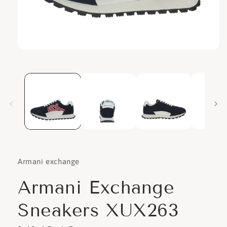
Apri
contenuti
multimediali
1
in
finestra
modale
Armani exchange
Armani Exchange
Sneakers XUX263