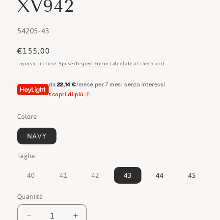
XV942
SKU:
54205-43
Prezzo
€155,00
di
Imposte incluse.
Spese di spedizione
calcolate al check-out.
listino
da
22,14 €
/mese per 7 mesi senza interessi
scopri di più
Colore
NAVY
Taglia
Variante
Variante
Variante
40
41
42
43
44
45
esaurita
esaurita
esaurita
o
o
o
non
non
non
Quantità
Quantità
disponibile
disponibile
disponibile
Diminuisci
Aumenta