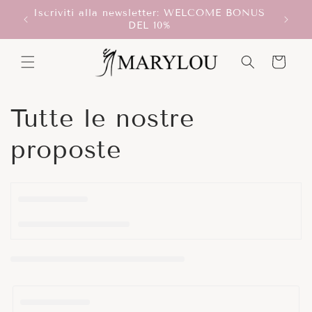
Vai
Iscriviti alla newsletter: WELCOME BONUS
direttamente
T!
Scegli
DEL 10%
ai contenuti
Carrello
C
Tutte le nostre
o
proposte
l
l
e
z
i