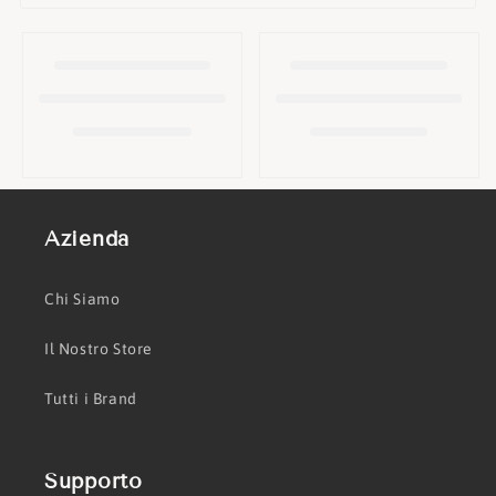
o
n
e
:
Azienda
Chi Siamo
Il Nostro Store
Tutti i Brand
Supporto