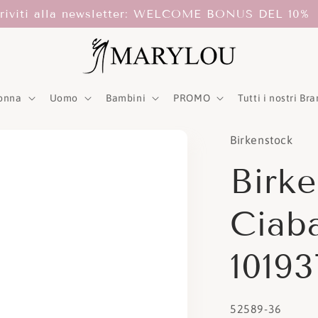
criviti alla newsletter: WELCOME BONUS DEL 10%
onna
Uomo
Bambini
PROMO
Tutti i nostri Br
Birkenstock
Birk
Ciab
10193
SKU:
52589-36