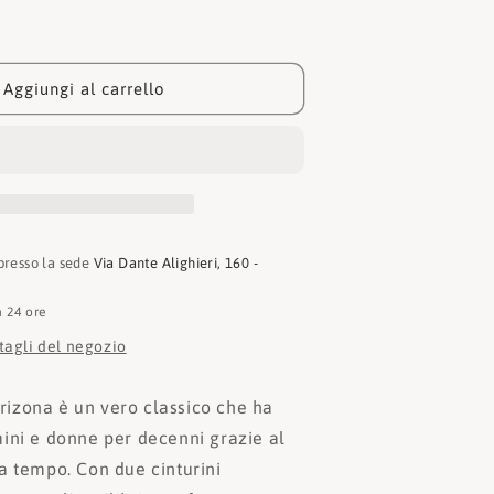
per
Birkenstock
Ciabatta
Arizona
Aggiungi al carrello
1019377
 presso la sede
Via Dante Alighieri, 160 -
n 24 ore
ttagli del negozio
izona è un vero classico che ha
ini e donne per decenni grazie al
a tempo. Con due cinturini