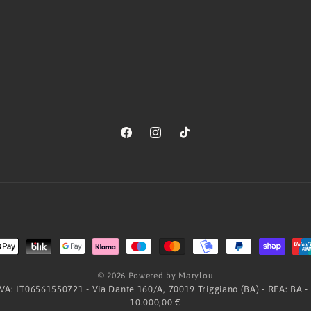
Facebook
Instagram
TikTok
Metodi
di
© 2026 Powered by Marylou
pagamento
.IVA: IT06561550721 - Via Dante 160/A, 70019 Triggiano (BA) - REA: BA -
10.000,00 €