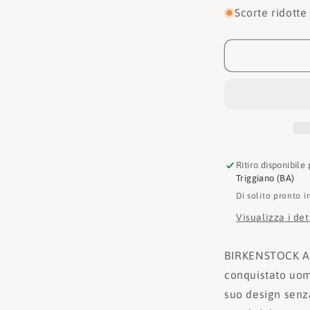
per
Scorte ridotte
Birkenstock
Ciabatta
Arizona
1019377
Ritiro disponibile
Triggiano (BA)
Di solito pronto i
Visualizza i de
BIRKENSTOCK Ar
conquistato uom
suo design senz