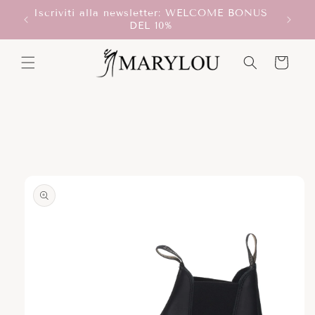
Vai
Iscriviti alla newsletter: WELCOME BONUS
direttamente
T!
DEL 10%
ai contenuti
Carrello
Passa alle
informazioni
sul prodotto