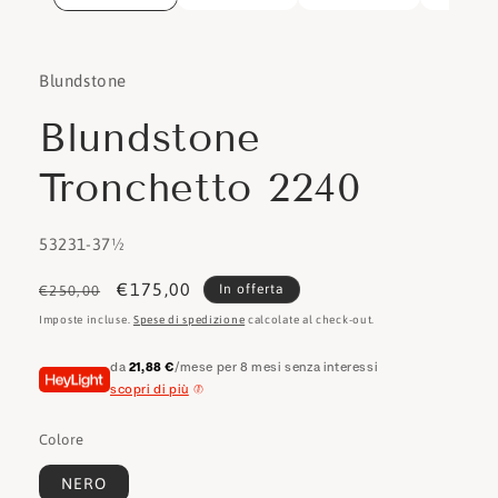
Blundstone
Blundstone
Tronchetto 2240
SKU:
53231-37½
Prezzo
Prezzo
€175,00
In offerta
€250,00
di
scontato
Imposte incluse.
Spese di spedizione
calcolate al check-out.
listino
da
21,88 €
/mese per 8 mesi senza interessi
scopri di più
Colore
NERO