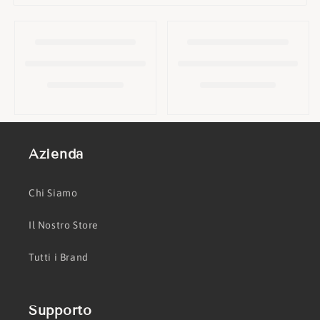
o
n
e
:
Azienda
Chi Siamo
Il Nostro Store
Tutti i Brand
Supporto