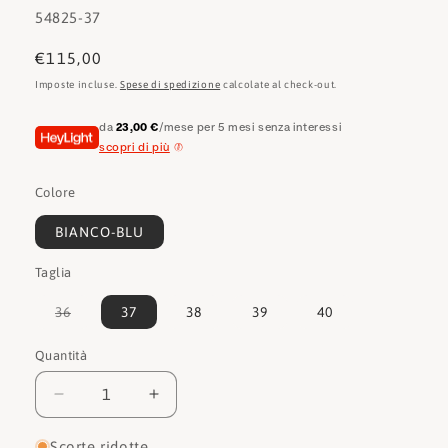
SKU:
54825-37
Prezzo
€115,00
di
Imposte incluse.
Spese di spedizione
calcolate al check-out.
listino
da
23,00 €
/mese per 5 mesi senza interessi
scopri di più
Colore
BIANCO-BLU
Taglia
Variante
36
37
38
39
40
esaurita
o
non
Quantità
Quantità
disponibile
Diminuisci
Aumenta
quantità
quantità
per
per
Scorte ridotte