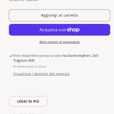
Callaghan
Callaghan
Sandalo
Sandalo
Jeans
Jeans
Aggiungi al carrello
Altre opzioni di pagamento
Ritiro disponibile presso la sede
Via Dante Alighieri, 160 -
Triggiano (BA)
Di solito pronto in 24 ore
Visualizza i dettagli del negozio
LEGGI DI PIÙ