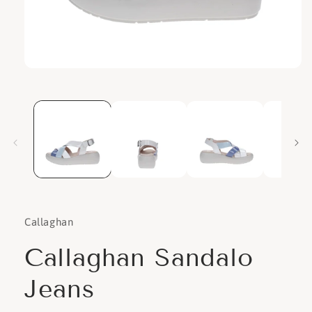
Apri
contenuti
multimediali
1
in
finestra
modale
Callaghan
Callaghan Sandalo
Jeans