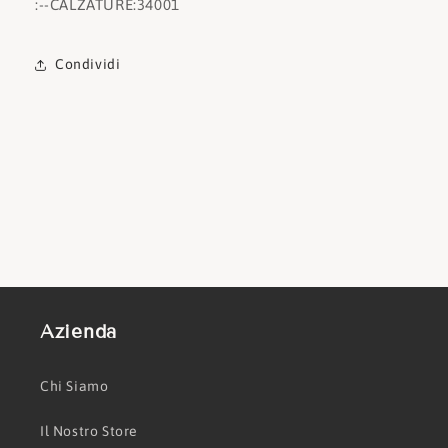
:
--CALZATURE:
34001
Condividi
Azienda
Chi Siamo
Il Nostro Store