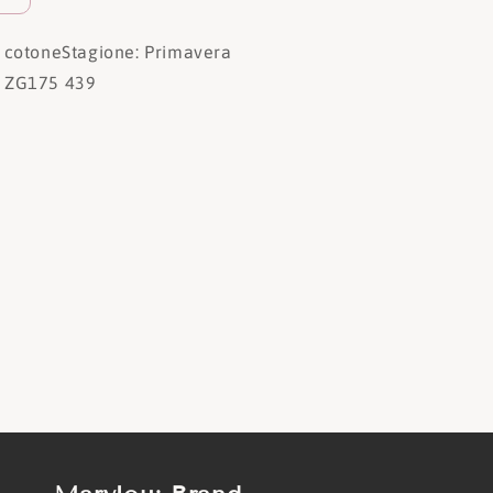
 cotone
Stagione: Primavera
 ZG175 439