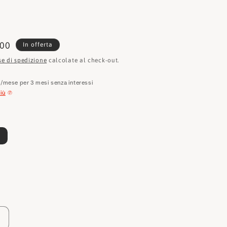
e
o
g
zzo
,00
In offerta
r
tato
se di spedizione
calcolate al check-out.
a
€
/mese per 3 mesi senza interessi
f
iù
i
c
a
Aumenta