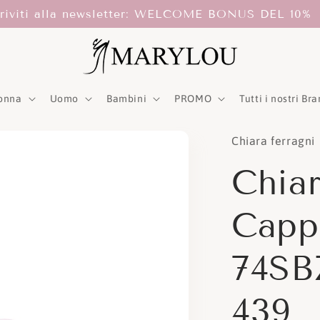
criviti alla newsletter: WELCOME BONUS DEL 10%
onna
Uomo
Bambini
PROMO
Tutti i nostri Br
Chiara ferragni
Chiar
Cappe
74SB
439