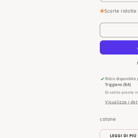
quantità
per
Scorte ridotte
Chiara
ferragni
Cappelli
74SBZK18
ZG175
439
Ritiro disponibile
Triggiano (BA)
Di solito pronto i
Visualizza i de
cotone
LEGGI DI PIÙ