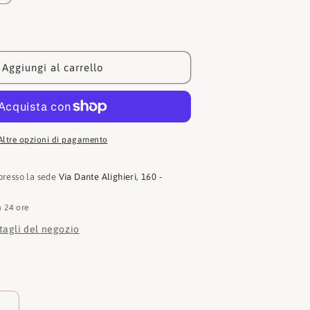
quantità
per
Chiara
ferragni
Cappelli
Aggiungi al carrello
74SBZK18
ZG175
439
Altre opzioni di pagamento
 presso la sede
Via Dante Alighieri, 160 -
n 24 ore
ttagli del negozio