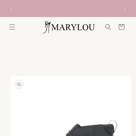
Vai
ONUS
direttamente
Scegli il ritiro in store, SEMPRE GRATUITO!
ai contenuti
Carrello
Passa alle
informazioni
sul prodotto