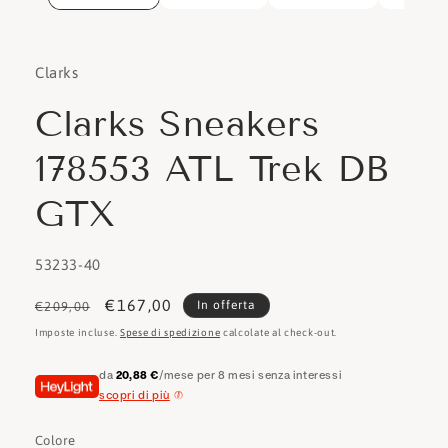
Clarks
Clarks Sneakers
178553 ATL Trek DB
GTX
SKU:
53233-40
Prezzo
Prezzo
€167,00
In offerta
€209,00
di
scontato
Imposte incluse.
Spese di spedizione
calcolate al check-out.
listino
da
20,88 €
/mese per 8 mesi senza interessi
scopri di più
Colore