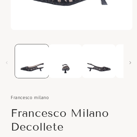
Apri
contenuti
multimediali
1
in
finestra
modale
Francesco milano
Francesco Milano
Decollete