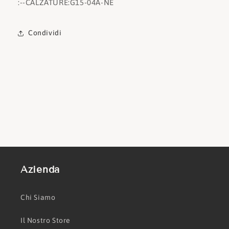
:
--CALZATURE:
G15-04A-NE
Condividi
Azienda
Chi Siamo
Il Nostro Store