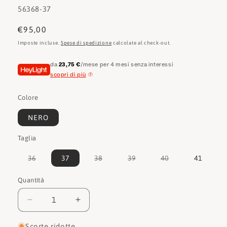
SKU:
56368-37
Prezzo
€95,00
di
Imposte incluse.
Spese di spedizione
calcolate al check-out.
listino
da
23,75 €
/mese per 4 mesi senza interessi
scopri di più
Colore
NERO
Taglia
Variante
Variante
Variante
Variante
36
37
38
39
40
41
esaurita
esaurita
esaurita
esaurita
o
o
o
o
non
non
non
non
Quantità
Quantità
disponibile
disponibile
disponibile
disponibile
Diminuisci
Aumenta
quantità
quantità
per
per
Scorte ridotte