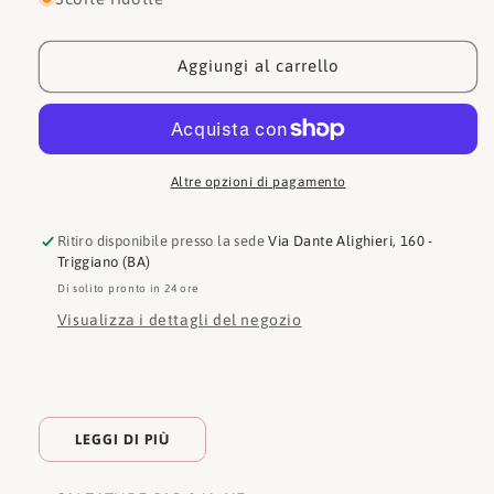
Francesco
Francesco
Milano
Milano
Decollete
Decollete
Aggiungi al carrello
Altre opzioni di pagamento
Ritiro disponibile presso la sede
Via Dante Alighieri, 160 -
Triggiano (BA)
Di solito pronto in 24 ore
Visualizza i dettagli del negozio
LEGGI DI PIÙ