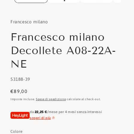
Francesco milano
Francesco milano
Decollete A08-22A-
NE
SKU:
53188-39
Prezzo
€89,00
di
Imposte incluse.
Spese di spedizione
calcolate al check-out.
listino
da
22,25 €
/mese per 4 mesi senza interessi
scopri di più
Colore