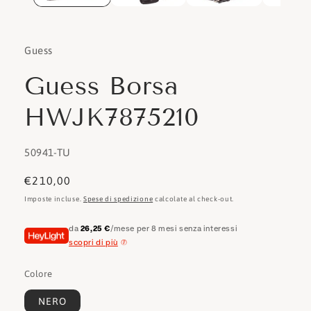
Guess
Guess Borsa
HWJK7875210
SKU:
50941-TU
Prezzo
€210,00
di
Imposte incluse.
Spese di spedizione
calcolate al check-out.
listino
da
26,25 €
/mese per 8 mesi senza interessi
scopri di più
Colore
NERO