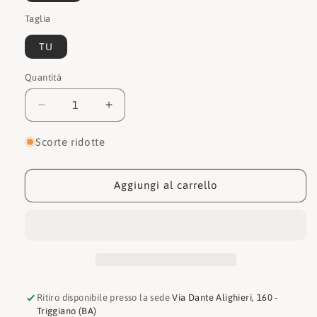
Taglia
TU
Quantità
Quantità
Diminuisci
Aumenta
quantità
quantità
per
per
Scorte ridotte
Guess
Guess
Borsa
Borsa
HWJK7875210
HWJK7875210
Aggiungi al carrello
Ritiro disponibile presso la sede
Via Dante Alighieri, 160 -
Triggiano (BA)