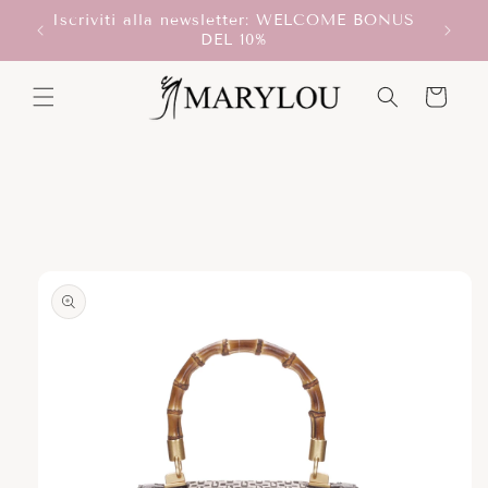
Vai
Iscriviti alla newsletter: WELCOME BONUS
direttamente
T!
DEL 10%
ai contenuti
Carrello
Passa alle
informazioni
sul prodotto