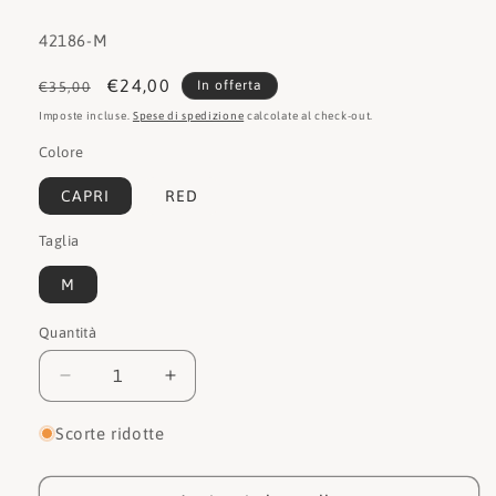
SKU:
42186-M
Prezzo
Prezzo
€24,00
In offerta
€35,00
di
scontato
Imposte incluse.
Spese di spedizione
calcolate al check-out.
listino
Colore
CAPRI
RED
Taglia
M
Quantità
Quantità
Diminuisci
Aumenta
quantità
quantità
per
per
Scorte ridotte
Guess
Guess
Cappelli
Cappelli