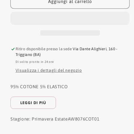
AW8076COT01
AW8076COT01
Aggiungi al carrello
Ritiro disponibile presso la sede
Via Dante Alighieri, 160 -
Triggiano (BA)
Di solito pronto in 24 ore
Visualizza i dettagli del negozio
95% COTONE 5% ELASTICO
LEGGI DI PIÙ
Stagione: Primavera Estate
AW8076COT01