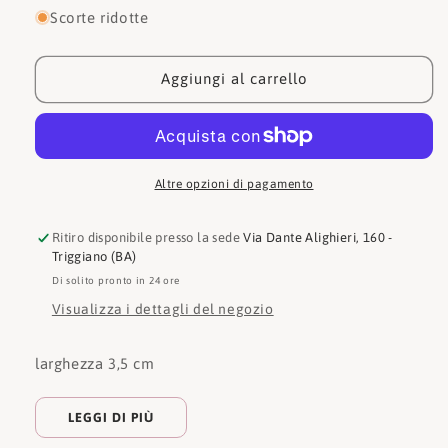
per
per
Scorte ridotte
Guess
Guess
Cinture
Cinture
BW7749
BW7749
Aggiungi al carrello
VIN35
VIN35
WKY
WKY
Altre opzioni di pagamento
Ritiro disponibile presso la sede
Via Dante Alighieri, 160 -
Triggiano (BA)
Di solito pronto in 24 ore
Visualizza i dettagli del negozio
larghezza 3,5 cm
LEGGI DI PIÙ