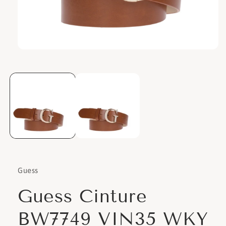
Apri
contenuti
multimediali
1
in
finestra
modale
Guess
Guess Cinture
BW7749 VIN35 WKY