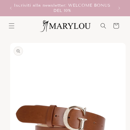
Vai
Iscriviti alla newsletter: WELCOME BONUS
direttamente
T!
DEL 10%
ai contenuti
Carrello
Passa alle
informazioni
sul prodotto