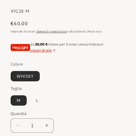
SKU:
49138-M
Prezzo
€60,00
di
Imposte incluse.
Spese di spedizione
calcolate al check-out.
listino
da
20,00 €
/mese per 3 mesi senza interessi
scopri di più
Colore
WHISKY
Taglia
Variante
M
L
esaurita
o
non
Quantità
Quantità
disponibile
Diminuisci
Aumenta
quantità
quantità