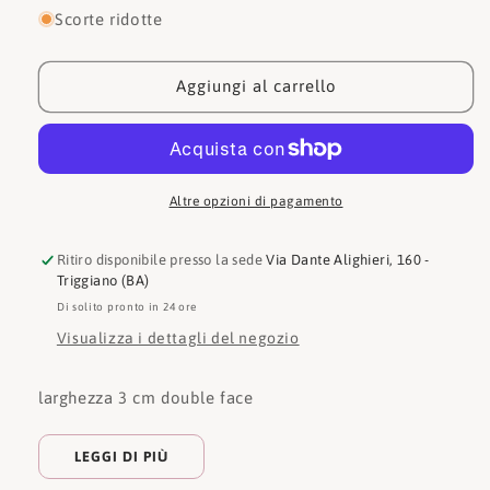
per
per
Scorte ridotte
Guess
Guess
Cinture
Cinture
BW7811VIN30
BW7811VIN30
Aggiungi al carrello
Altre opzioni di pagamento
Ritiro disponibile presso la sede
Via Dante Alighieri, 160 -
Triggiano (BA)
Di solito pronto in 24 ore
Visualizza i dettagli del negozio
larghezza 3 cm double face
LEGGI DI PIÙ