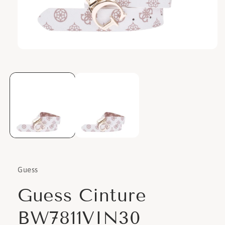
Apri
contenuti
multimediali
1
in
finestra
modale
Guess
Guess Cinture
BW7811VIN30