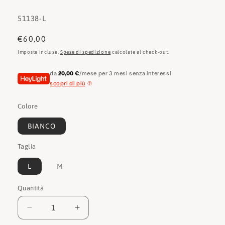
SKU:
51138-L
Prezzo
€60,00
di
Imposte incluse.
Spese di spedizione
calcolate al check-out.
listino
da
20,00 €
/mese per 3 mesi senza interessi
scopri di più
Colore
BIANCO
Taglia
Variante
L
M
esaurita
o
non
Quantità
Quantità
disponibile
Diminuisci
Aumenta
quantità
quantità