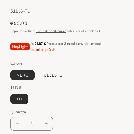
SKU:
51163-TU
Prezzo
€65,00
di
Imposte incluse.
Spese di spedizione
calcolate al check-out.
listino
da
21,67 €
/mese per 3 mesi senza interessi
scopri di più
Colore
NERO
CELESTE
Taglia
TU
Quantità
Quantità
Diminuisci
Aumenta
quantità
quantità