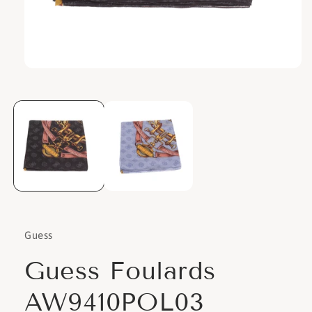
Apri
contenuti
multimediali
1
in
finestra
modale
Guess
Guess Foulards
AW9410POL03