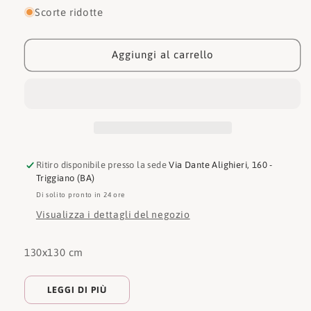
per
per
Scorte ridotte
Guess
Guess
Foulards
Foulards
AW9410POL03
AW9410POL03
Aggiungi al carrello
Ritiro disponibile presso la sede
Via Dante Alighieri, 160 -
Triggiano (BA)
Di solito pronto in 24 ore
Visualizza i dettagli del negozio
130x130 cm
LEGGI DI PIÙ