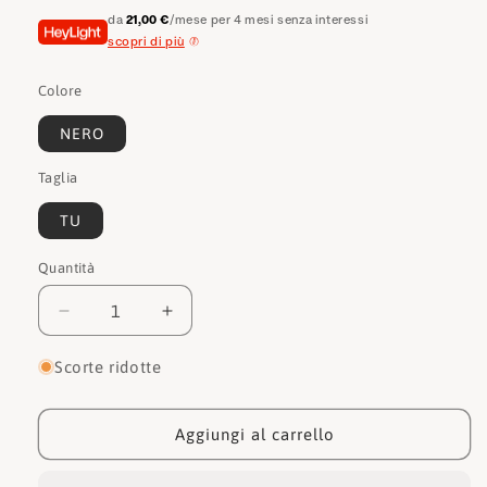
da
21,00 €
/mese per 4 mesi senza interessi
scopri di più
Colore
NERO
Taglia
TU
Quantità
Quantità
Diminuisci
Aumenta
quantità
quantità
per
per
Scorte ridotte
Guess
Guess
Pashmina
Pashmina
AW9073WOL03
AW9073WOL03
Aggiungi al carrello