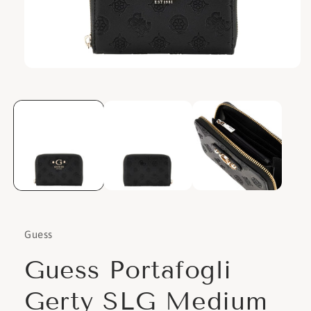
Apri
contenuti
multimediali
1
in
finestra
modale
Guess
Guess Portafogli
Gerty SLG Medium