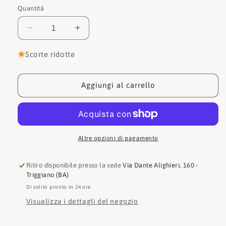
Quantità
Quantità
Diminuisci
Aumenta
quantità
quantità
per
per
Scorte ridotte
Guess
Guess
Portafogli
Portafogli
Gerty
Gerty
Aggiungi al carrello
SLG
SLG
Medium
Medium
Zip
Zip
Around
Around
SWPD9529140
SWPD9529140
Altre opzioni di pagamento
Ritiro disponibile presso la sede
Via Dante Alighieri, 160 -
Triggiano (BA)
Di solito pronto in 24 ore
Visualizza i dettagli del negozio