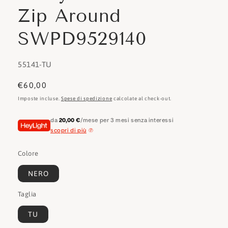
Zip Around
SWPD9529140
SKU:
55141-TU
Prezzo
€60,00
di
Imposte incluse.
Spese di spedizione
calcolate al check-out.
listino
da
20,00 €
/mese per 3 mesi senza interessi
scopri di più
Colore
NERO
Taglia
TU