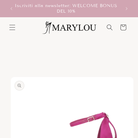
Vai
Iscriviti alla newsletter: WELCOME BONUS
direttamente
T!
DEL 10%
ai contenuti
Carrello
Passa alle
informazioni
sul prodotto