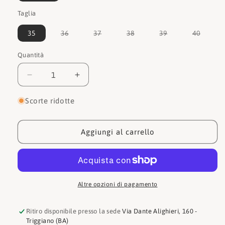
Taglia
Variante
Variante
Variante
Variante
Varian
35
36
37
38
39
40
esaurita
esaurita
esaurita
esaurita
esauri
o
o
o
o
o
non
non
non
non
non
Quantità
Quantità
disponibile
disponibile
disponibile
disponibile
dispon
Diminuisci
Aumenta
quantità
quantità
per
per
Scorte ridotte
Guess
Guess
Sandalo
Sandalo
FL6H2SSAT03
FL6H2SSAT03
Aggiungi al carrello
FUXIA
FUXIA
Altre opzioni di pagamento
Ritiro disponibile presso la sede
Via Dante Alighieri, 160 -
Triggiano (BA)