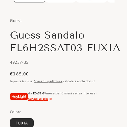
Guess
Guess Sandalo
FL6H2SSAT03 FUXIA
SKU:
49237-35
Prezzo
€165,00
di
Imposte incluse.
Spese di spedizione
calcolate al check-out.
listino
da
20,63 €
/mese per 8 mesi senza interessi
scopri di più
Colore
FUXIA