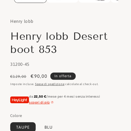
Henry lobb
Henry lobb Desert
boot 853
SKU:
31200-45
Prezzo
Prezzo
€90,00
In offerta
€129,00
di
scontato
Imposte incluse.
Spese di spedizione
calcolate al check-out.
listino
da
22,50 €
/mese per 4 mesi senza interessi
scopri di più
Colore
TAUPE
BLU