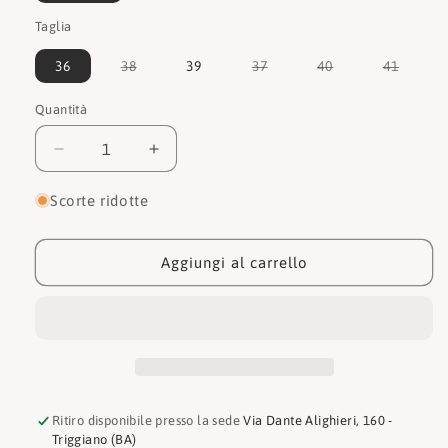
Taglia
Variante
Variante
Variante
Varian
36
38
39
37
40
41
esaurita
esaurita
esaurita
esauri
o
o
o
o
non
non
non
non
Quantità
Quantità
disponibile
disponibile
disponibile
dispon
Diminuisci
Aumenta
quantità
quantità
per
per
Scorte ridotte
Hersuade
Hersuade
Mocassino
Mocassino
100
100
Aggiungi al carrello
Ritiro disponibile presso la sede
Via Dante Alighieri, 160 -
Triggiano (BA)