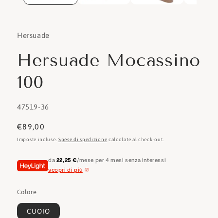
Hersuade
Hersuade Mocassino
100
SKU:
47519-36
Prezzo
€89,00
di
Imposte incluse.
Spese di spedizione
calcolate al check-out.
listino
da
22,25 €
/mese per 4 mesi senza interessi
scopri di più
Colore
CUOIO