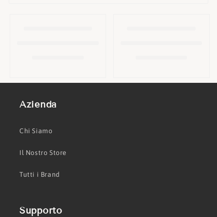
o
n
e
:
Azienda
Chi Siamo
Il Nostro Store
Tutti i Brand
Supporto