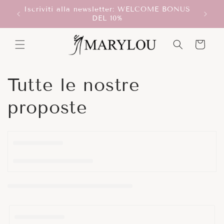
Vai
Iscriviti alla newsletter: WELCOME BONUS
direttamente
T!
Scegli
DEL 10%
ai contenuti
Carrello
C
Tutte le nostre
o
proposte
l
l
e
z
i