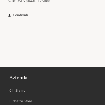
:
--BORSE:
78RA4BI1ZSB88
Condividi
Azienda
Chi Siamo
Il Nostro Store