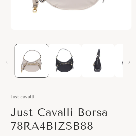
Apri
contenuti
multimediali
1
in
finestra
modale
Just cavalli
Just Cavalli Borsa
78RA4BIZSB88