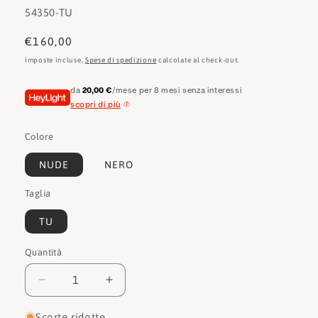
SKU:
54350-TU
Prezzo
€160,00
di
Imposte incluse.
Spese di spedizione
calcolate al check-out.
listino
da
20,00 €
/mese per 8 mesi senza interessi
scopri di più
Colore
NUDE
NERO
Taglia
TU
Quantità
Quantità
Diminuisci
Aumenta
quantità
quantità
per
per
Scorte ridotte