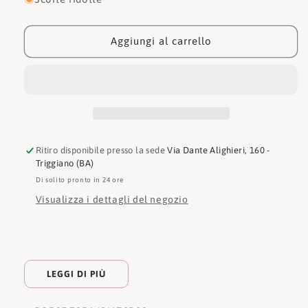
Just
Just
Cavalli
Cavalli
Borsa
Borsa
Aggiungi al carrello
78RA4BIZSB88
78RA4BIZSB88
Ritiro disponibile presso la sede
Via Dante Alighieri, 160 -
Triggiano (BA)
Di solito pronto in 24 ore
Visualizza i dettagli del negozio
LEGGI DI PIÙ