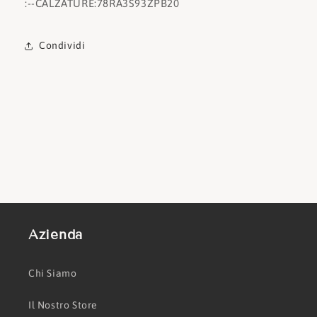
:
--CALZATURE:
78RA3S93ZPB20
Condividi
Azienda
Chi Siamo
Il Nostro Store