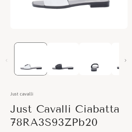
Apri
contenuti
multimediali
1
in
finestra
modale
Just cavalli
Just Cavalli Ciabatta
78RA3S93ZPb20