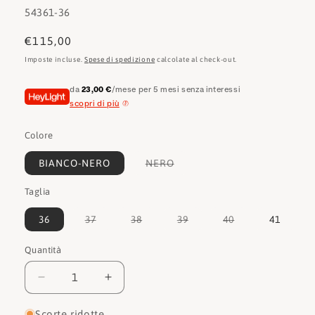
SKU:
54361-36
Prezzo
€115,00
di
Imposte incluse.
Spese di spedizione
calcolate al check-out.
listino
da
23,00 €
/mese per 5 mesi senza interessi
scopri di più
Colore
Variante
BIANCO-NERO
NERO
esaurita
o
Taglia
non
disponibile
Variante
Variante
Variante
Variante
36
37
38
39
40
41
esaurita
esaurita
esaurita
esaurita
o
o
o
o
non
non
non
non
Quantità
Quantità
disponibile
disponibile
disponibile
disponibile
Diminuisci
Aumenta
quantità
quantità
per
per
Scorte ridotte