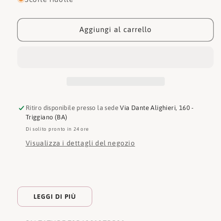
Just
Just
Cavalli
Cavalli
Ciabatta
Ciabatta
Aggiungi al carrello
78RA3S93ZPb20
78RA3S93ZPb20
Ritiro disponibile presso la sede
Via Dante Alighieri, 160 -
Triggiano (BA)
Di solito pronto in 24 ore
Visualizza i dettagli del negozio
LEGGI DI PIÙ