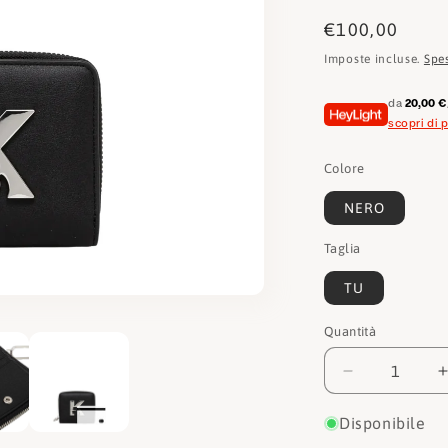
Prezzo
€100,00
di
Imposte incluse.
Spe
listino
da
20,00 €
scopri di p
Colore
NERO
Taglia
TU
Quantità
Quantità
Diminuisci
quantità
per
Disponibile
Karl