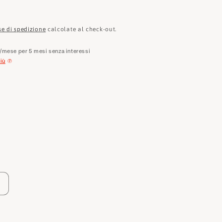
e
o
se di spedizione
calcolate al check-out.
g
/mese per 5 mesi senza interessi
r
iù
a
f
i
c
a
Aumenta
quantità
per
Karl