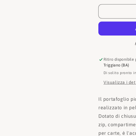
Lagerfeld
Portafogli
KLA1W3211
Ritiro disponibile
Triggiano (BA)
Di solito pronto i
Visualizza i de
Il portafoglio p
realizzato in pe
Dotato di chius
zip, compartime
per carte, è l'a