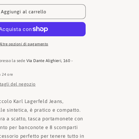
Lagerfeld
Portafogli
Aggiungi al carrello
2
KLA1W32112
Altre opzioni di pagamento
 presso la sede
Via Dante Alighieri, 160 -
n 24 ore
ttagli del negozio
iccolo Karl Lagerfeld Jeans,
lle sintetica, è pratico e compatto.
ura a scatto, tasca portamonete con
nto per banconote e 8 scomparti
ccessorio perfetto per tenere tutto in