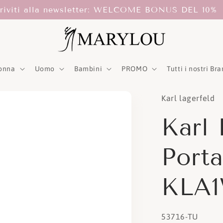
criviti alla newsletter: WELCOME BONUS DEL 10%
onna
Uomo
Bambini
PROMO
Tutti i nostri Br
Karl lagerfeld
Karl 
Porta
KLA1
SKU:
53716-TU