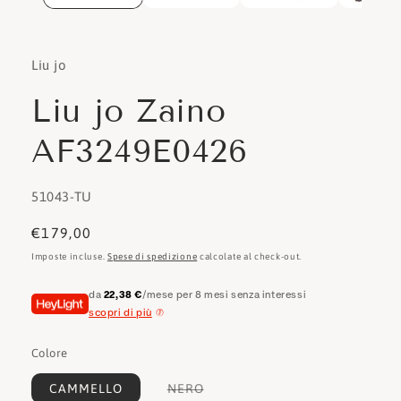
Liu jo
Liu jo Zaino
AF3249E0426
SKU:
51043-TU
Prezzo
€179,00
di
Imposte incluse.
Spese di spedizione
calcolate al check-out.
listino
da
22,38 €
/mese per 8 mesi senza interessi
scopri di più
Colore
Variante
CAMMELLO
NERO
esaurita