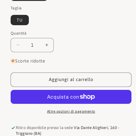
o
Taglia
non
disponibile
TU
Quantità
Quantità
Diminuisci
Aumenta
quantità
quantità
per
per
Scorte ridotte
Liu
Liu
jo
jo
Zaino
Zaino
Aggiungi al carrello
AF3249E0426
AF3249E0426
Altre opzioni di pagamento
Ritiro disponibile presso la sede
Via Dante Alighieri, 160 -
Triggiano (BA)