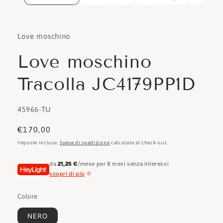
Love moschino
Love moschino
Tracolla JC4179PP1D
SKU:
45966-TU
Prezzo
€170,00
di
Imposte incluse.
Spese di spedizione
calcolate al check-out.
listino
da
21,25 €
/mese per 8 mesi senza interessi
scopri di più
Colore
NERO