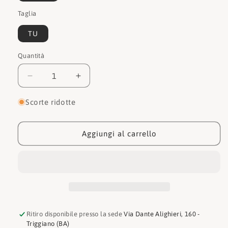
Taglia
TU
Quantità
Quantità
Diminuisci
Aumenta
quantità
quantità
per
per
Scorte ridotte
Love
Love
moschino
moschino
Tracolla
Tracolla
Aggiungi al carrello
JC4179PP1D
JC4179PP1D
Ritiro disponibile presso la sede
Via Dante Alighieri, 160 -
Triggiano (BA)